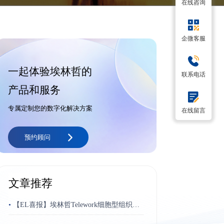
在线咨询
企微客服
一起体验埃林哲的
联系电话
产品和服务
专属定制您的数字化解决方案
在线留言
预约顾问
文章推荐
•
【EL喜报】埃林哲Telework细胞型组织平
台荣获“博奥奖”最佳跨平台应用奖