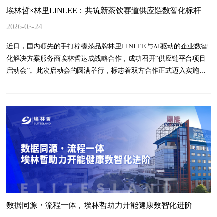
埃林哲×林里LINLEE：共筑新茶饮赛道供应链数智化标杆
2026-03-24
近日，国内领先的手打柠檬茶品牌林里LINLEE与AI驱动的企业数智
化解决方案服务商埃林哲达成战略合作，成功召开“供应链平台项目
启动会”。此次启动会的圆满举行，标志着双方合作正式迈入实施阶
段，将为林里LINLEE未来三年的高速扩张与IPO战略，打造坚实的
数智化供应链基石。林里LINLEE，这个诞生于2012年湛江的海边茶
饮品牌，凭借其独特的“手打柠檬茶”口感和品牌文化，已从街边小店
成长为全国门店突破2000家的行业头部品牌。根据战略规划，林里
LINLEE未来三年门店数量将剑指5000家。面对如此宏伟的扩张目
标，林里LINLEE高层清醒地认识到，构建“精准网络规划扩规模、健
康门店模型稳盈利、强品牌势能占心智”的三大核心能力刻不容缓。
其中，供应链的数智化升级，是实现这一切的“压舱石”。经过严格筛
选与评估，林里LINLEE最终选择拥有丰富餐饮行业经验的埃林哲作
为其供应链中台的战略合作伙伴。 根据埃林哲提供的解决方案，本
次项目将围绕林里LINLEE的业务痛点，以“行业引领、流程梳理优化
数据同源・流程一体，埃林哲助力开能健康数智化进阶
与系统实现”为基础，建立管控适度的业务流程与标准，为智能化应