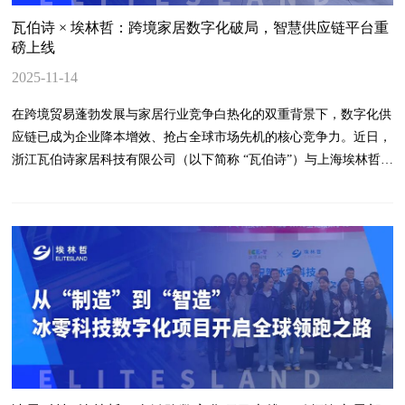
店的供应链升级之路，打造茶饮赛道标杆案例，预祝项目圆满成功！
瓦伯诗 × 埃林哲：跨境家居数字化破局，智慧供应链平台重
最终双方就项目目标、实施计划、组织保障、工作机制达成高度共
磅上线
识，为项目顺利推进奠定坚实基础。此次合作不仅是埃林哲在新式茶
2025-11-14
饮赛道的又一标杆案例，更是连锁餐饮品牌供应链数智化升级的典型
实践。未来，埃林哲将持续深耕食品餐饮与连锁零售领域，以成熟产
在跨境贸易蓬勃发展与家居行业竞争白热化的双重背景下，数字化供
品、行业经验、AI规划与全栈服务能力，助力更多品牌实现高效扩
应链已成为企业降本增效、抢占全球市场先机的核心竞争力。近日，
张、精细运营、合规可控、持续增长，共赴数智化新征程！
浙江瓦伯诗家居科技有限公司（以下简称 “瓦伯诗”）与上海埃林哲软
件系统股份有限公司（以下简称 “埃林哲”）达成深度合作，联合打造
的智慧供应链协同平台成功上线，为跨境家居行业数字化转型树立全
新标杆。