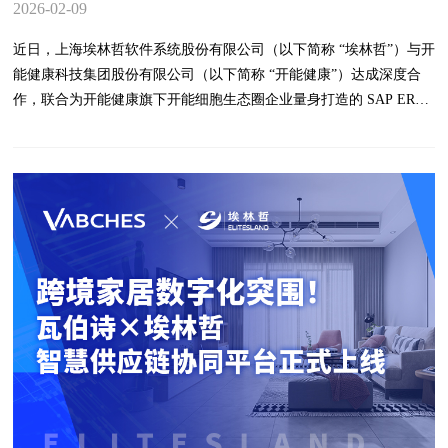
2026-02-09
用打下坚实的基础。核心目标是实现业务管控线上化的供应链到财务
的闭环。本次项目以支撑业务扩张、夯实 IPO 底座为核心方向：流
近日，上海埃林哲软件系统股份有限公司（以下简称 “埃林哲”）与开
程筑基：优化采购、库存、生产、财务全链路流程，破解系统支撑瓶
能健康科技集团股份有限公司（以下简称 “开能健康”）达成深度合
颈；链能同频：打通供应商、仓储、生产、配送、门店协同，提升整
作，联合为开能健康旗下开能细胞生态圈企业量身打造的 SAP ERP
体效率；动态适配：建立灵活迭代机制，适配门店激增、品类拓展等
推广项目成功上线。这一里程碑式成果，不仅标志着开能健康数智化
高速发展场景；闭环赋能：实现供应链 - 业财数据一体化，推动管控
转型迈入规模化落地新阶段，更彰显了埃林哲在生命科学领域数字化
线上化、风险可视化。 项目以云时通业财中台为核心，统一构建主
服务的深厚积淀与专业实力。
数据、供应商采购协同、供应链计划、生产加工、库存中心、财务协
同等能力，为林里筑起 “成本效率 + 用户体验” 双重护城河。本次启
动会在广州林里LINLEE总部举行，汇聚了双方的核心管理层与项目
团队。林里LINLEE高层从数字化战略高度指出：“在AI席卷全球的时
代，林里的数字化布局必须跟上。我们选择埃林哲，不仅是选择一套
系统，更是选择能长期陪伴、分享行业核心知识的伙伴，共同探索更
优的业务模式，提升内部效率，完成利润目标。我们们迫切希望通过
本项目，快速提升基础能力，在供应链效率上达到领先水平，满足合
规与效率的双重要求。”埃林哲高层则从项目落地角度，分享了茶饮
连锁企业数智化建设的实践要点，强调双方团队高效协同是项目成功
的关键。埃林哲将调集核心资源，全力护航林里从2000家到5000家门