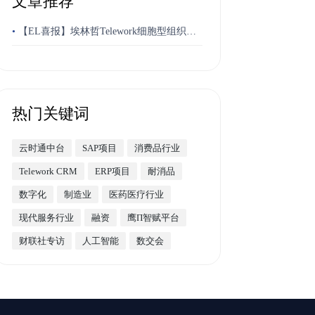
文章推荐
•
【EL喜报】埃林哲Telework细胞型组织平
台荣获“博奥奖”最佳跨平台应用奖
热门关键词
云时通中台
SAP项目
消费品行业
Telework CRM
ERP项目
耐消品
数字化
制造业
医药医疗行业
现代服务行业
融资
鹰Π智赋平台
财联社专访
人工智能
数交会