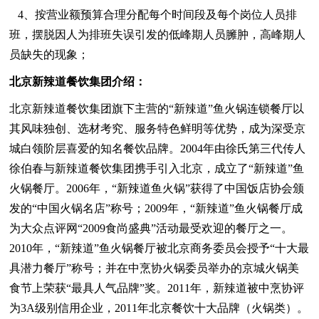
4、按营业额预算合理分配每个时间段及每个岗位人员排
班，摆脱因人为排班失误引发的低峰期人员臃肿，高峰期人
员缺失的现象；
北京新辣道餐饮集团介绍：
北京新辣道餐饮集团旗下主营的“新辣道”鱼火锅连锁餐厅以
其风味独创、选材考究、服务特色鲜明等优势，成为深受京
城白领阶层喜爱的知名餐饮品牌。2004年由徐氏第三代传人
徐伯春与新辣道餐饮集团携手引入北京，成立了“新辣道”鱼
火锅餐厅。2006年，“新辣道鱼火锅”获得了中国饭店协会颁
发的“中国火锅名店”称号；2009年，“新辣道”鱼火锅餐厅成
为大众点评网“2009食尚盛典”活动最受欢迎的餐厅之一。
2010年，“新辣道”鱼火锅餐厅被北京商务委员会授予“十大最
具潜力餐厅”称号；并在中烹协火锅委员举办的京城火锅美
食节上荣获“最具人气品牌”奖。2011年，新辣道被中烹协评
为3A级别信用企业，2011年北京餐饮十大品牌（火锅类）。