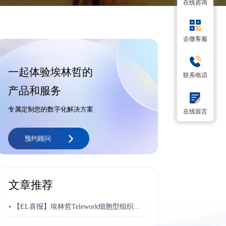
在线咨询
企微客服
一起体验埃林哲的
联系电话
产品和服务
专属定制您的数字化解决方案
在线留言
预约顾问
文章推荐
•
【EL喜报】埃林哲Telework细胞型组织平
台荣获“博奥奖”最佳跨平台应用奖