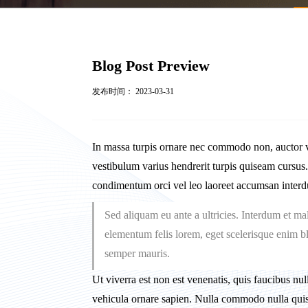
Blog Post Preview
发布时间： 2023-03-31
In massa turpis ornare nec commodo non, auctor vel
vestibulum varius hendrerit turpis quiseam curs
condimentum orci vel leo laoreet accumsan interd
Sed aliquam eu ante a ultricies. Interdum et m
elementum felis lorem, eget scelerisque enim bla
semper mauris.
Ut viverra est non est venenatis, quis faucibus nu
vehicula ornare sapien. Nulla commodo nulla quis