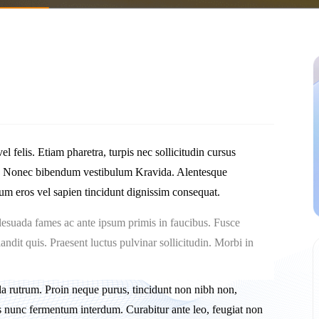
 felis. Etiam pharetra, turpis nec sollicitudin cursus
us. Nonec bibendum vestibulum Kravida. Alentesque
um eros vel sapien tincidunt dignissim consequat.
alesuada fames ac ante ipsum primis in faucibus. Fusce
ndit quis. Praesent luctus pulvinar sollicitudin. Morbi in
lla rutrum. Proin neque purus, tincidunt non nibh non,
 nunc fermentum interdum. Curabitur ante leo, feugiat non