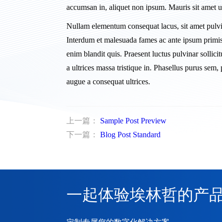
accumsan in, aliquet non ipsum. Mauris sit amet ul
Nullam elementum consequat lacus, sit amet pulvina
Interdum et malesuada fames ac ante ipsum primis 
enim blandit quis. Praesent luctus pulvinar sollici
a ultrices massa tristique in. Phasellus purus sem, 
augue a consequat ultrices.
上一篇：
Sample Post Preview
下一篇：
Blog Post Standard
一起体验埃林哲的产