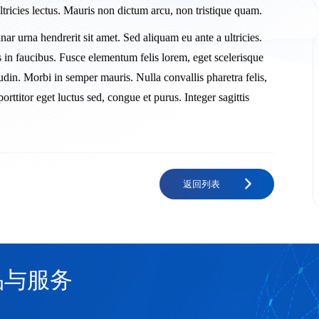
tricies lectus. Mauris non dictum arcu, non tristique quam.
r urna hendrerit sit amet. Sed aliquam eu ante a ultricies.
in faucibus. Fusce elementum felis lorem, eget scelerisque
tudin. Morbi in semper mauris. Nulla convallis pharetra felis,
porttitor eget luctus sed, congue et purus. Integer sagittis
返回列表
品与服务