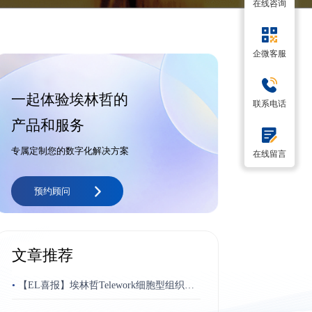
在线咨询
企微客服
一起体验埃林哲的
联系电话
产品和服务
专属定制您的数字化解决方案
在线留言
预约顾问
文章推荐
•
【EL喜报】埃林哲Telework细胞型组织平
台荣获“博奥奖”最佳跨平台应用奖