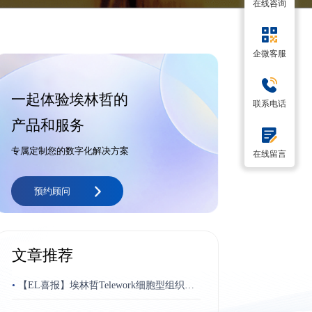
在线咨询
企微客服
一起体验埃林哲的
联系电话
产品和服务
专属定制您的数字化解决方案
在线留言
预约顾问
文章推荐
•
【EL喜报】埃林哲Telework细胞型组织平
台荣获“博奥奖”最佳跨平台应用奖