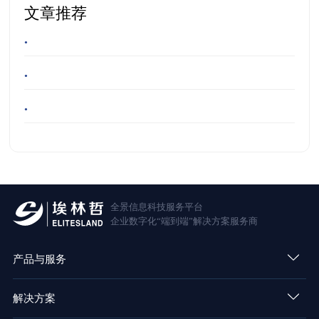
文章推荐
•
•
•
全景信息科技服务平台
企业数字化“端到端”解决方案服务商
产品与服务
解决方案