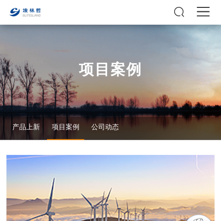
项目案例
产品上新
项目案例
公司动态