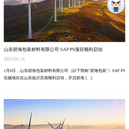
山东碧海包装材料有限公司 SAP PS项目顺利启动
2023-01-31
1月6日，山东碧海包装材料有限公司（以下简称“碧海包装”）SAP PS
实施项目在山东临沂莒南顺利启动，开启碧海 […]