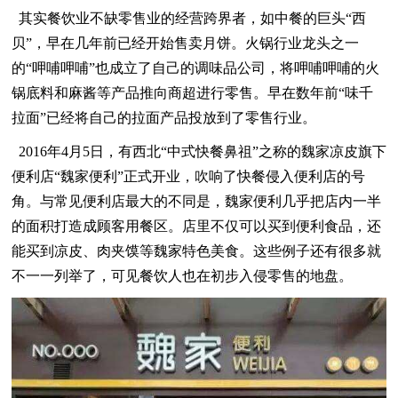
其实餐饮业不缺零售业的经营跨界者，如中餐的巨头“西
贝”，早在几年前已经开始售卖月饼。火锅行业龙头之一
的“呷哺呷哺”也成立了自己的调味品公司，将呷哺呷哺的火
锅底料和麻酱等产品推向商超进行零售。早在数年前“味千
拉面”已经将自己的拉面产品投放到了零售行业。
2016年4月5日，有西北“中式快餐鼻祖”之称的魏家凉皮旗下
便利店“魏家便利”正式开业，吹响了快餐侵入便利店的号
角。与常见便利店最大的不同是，魏家便利几乎把店内一半
的面积打造成顾客用餐区。店里不仅可以买到便利食品，还
能买到凉皮、肉夹馍等魏家特色美食。这些例子还有很多就
不一一列举了，可见餐饮人也在初步入侵零售的地盘。