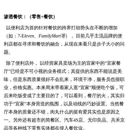
渗透餐饮：（零售+餐饮）
以便利店为首的针对餐饮的跨界打劫势头在不断的增加
（如：7-E
leven
、FamilyMart等
）， 目前几乎主流品牌的便
利店都在寻求和餐饮的融合，从现在来看只是步子大小的问
题。
除了便利店外， 以经营家具卖场为主的宜家中的“宜家餐
厅”已经是不可小视的业务模式；其提供的东西不能说是美
味，但是东西质量很好不会乱来，环境干净，服务员也很职
业，价格实惠。本来周末带着家人逛“宜家”顺便吃个饭，可
后来吃饭变成了主要目的了，可以看到，餐厅的火，其实归
功于“宜家”本身营造的氛围，以及动线的巧妙设置。当然餐
厅本身的质量还不错，肉丸什么的挺有爱其实也是原因之
一。另外还有超市的简餐区、汽车4S店、无印良品、共禾京
品等各种线下零售实体都在侵入餐饮业。