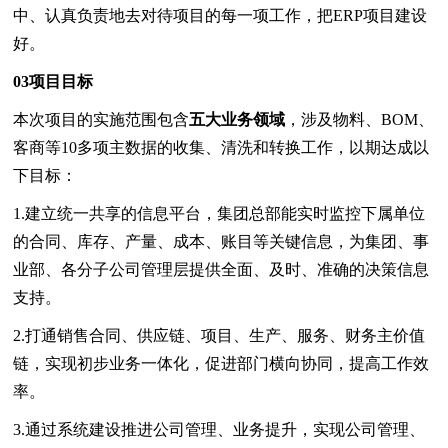
中、认真负责地去对待项目的每一项工作，把ERP项目建设
好。
03项目目标
本次项目的实施范围包含
五大业务领域
，涉及物料、BOM、
客商等10多项主数据的收集、清洗和转换工作，以期达成以
下目标：
1.建立统一共享的信息平台，集团总部能实时监控下属单位
的合同、库存、产量、成本、账目等关键信息，为集团、事
业部、各分子公司管理层提供全面、及时、准确的决策信息
支持。
2.打通销售合同、供应链、项目、生产、服务、财务主价值
链，实现初步业务一体化，促进部门横向协同，提高工作效
率。
3.通过系统建设推进公司管理、业务提升，实现公司管理、