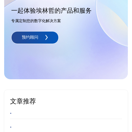
一起体验埃林哲的产品和服务
专属定制您的数字化解决方案
预约顾问
文章推荐
•
•