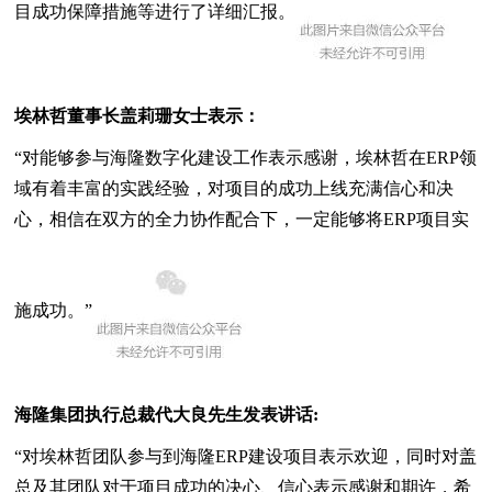
目成功保障措施等进行了详细汇报。
埃林哲董事长盖莉珊女士表示：
“对能够参与海隆数字化建设工作表示感谢，埃林哲在ERP领
域有着丰富的实践经验，对项目的成功上线充满信心和决
心，相信在双方的全力协作配合下，一定能够将ERP项目实
施成功。”
海隆集团执行总裁代大良先生发表讲话:
“对埃林哲团队参与到海隆ERP建设项目表示欢迎，同时对盖
总及其团队对于项目成功的决心、信心表示感谢和期许，希