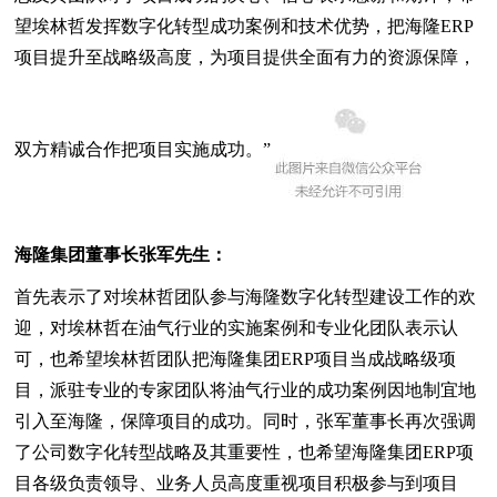
望埃林哲发挥数字化转型成功案例和技术优势，把海隆ERP
项目提升至战略级高度，为项目提供全面有力的资源保障，
双方精诚合作把项目实施成功。”
海隆集团董事长张军先生：
首先表示了对埃林哲团队参与海隆数字化转型建设工作的欢
迎，对埃林哲在油气行业的实施案例和专业化团队表示认
可，也希望埃林哲团队把海隆集团ERP项目当成战略级项
目，派驻专业的专家团队将油气行业的成功案例因地制宜地
引入至海隆，保障项目的成功。同时，张军董事长再次强调
了公司数字化转型战略及其重要性，也希望海隆集团ERP项
目各级负责领导、业务人员高度重视项目积极参与到项目