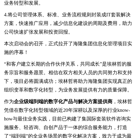
业务转型和发展。
4.将公司管理体系、标准、业务流程规则封装成IT套装解决
方案，快速推广应用，减少信息化建设的周期及费用，助力
公司快速扩张发展和投资回报。
本次启动会的召开，正式拉开了海隆集团信息化管理项目实
施的序幕！
“和客户建立长期的合作伙伴关系，共同成长”是埃林哲的服
务宗旨和服务愿景。相信在双方相关人员的共同努力和支持
下，项目必将圆满成功；埃林哲将助力海隆集团实现真正的
组织变革和数字化转型，为业务发展提供有力的质量保障。
作为
企业级端到端的数字化产品与解决方案提供商
，埃林哲
凭借在数字化转型领域的近20年深耕以及深厚的行业know-
how与最佳业务实践，目前已构建了集国际套装软件咨询实
施服务、轻咨询、自创产品于一体的综合服务能力，打造
了“端到端”的全业务场景的数字化解决方案，致力于成为最